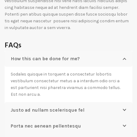
vestibulum suspendisse nisi vene natis iaculis ridiculus adipis
cing habitasse neque ad at hendrerit diam facilisi semper.
Potenti pen atibus quisque suspen disse fusce sociosqu lobor
tis eget neque nascetur posuere nisi adipiscing condim entum
in vulputate auctor a sem viverra.
FAQs
How this can be done for me?
Sodales quisque in torquent a consectetur lobortis
vestibulum consectetur metus a a interdum odio orci a
est parturient nisi pharetra vivamus a commodo tellus.
Est non arcu a.
Justo ad nullam scelerisque fel
Porta nec aenean pellentesqu