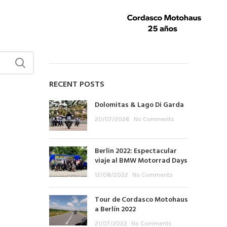
CATEGORIES
Eventos
Novedades
RECENT POSTS
Dolomitas & Lago Di Garda
20/07/2026
No Comments
Berlin 2022: Espectacular
viaje al BMW Motorrad Days
12/08/2022
No Comments
Tour de Cordasco Motohaus
a Berlín 2022
21/07/2022
No Comments